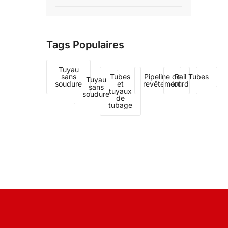
Tags Populaires
Tuyau
sans
Tubes
Pipeline de
Rail
Tubes
Tuyau
soudure
et
revêtement
lourd
sans
tuyaux
soudure
de
tubage